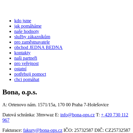
kdo jsme
jak pomáháme
naše hodnoty
služby zákazníkům
pro zaměstnavatele
obchod JEDNA BEDNA
kontakty
naši partneři
pro veřejnost
ostatní
potřebuji pomoct
chci pomáhat
Bona, o.p.s.
A: Ortenovo nám. 1571/15a,
170 00 Praha 7-Holešovice
Datová schránka: 3fmvwaz E:
info@bona-ops.cz
T:
+ 420 730 112
967
Fakturace:
fakury@bona-ops.cz
IČO: 25732587 DIČ: CZ25732587